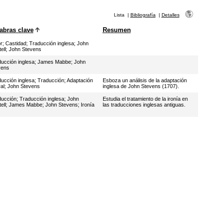
Lista
|
Bibliografía
|
Detalles
abras clave
Resumen
r
;
Castidad
;
Traducción inglesa
;
John
ell
;
John Stevens
ucción inglesa
;
James Mabbe
;
John
vens
ucción inglesa
;
Traducción
;
Adaptación
Esboza un análisis de la adaptación
al
;
John Stevens
inglesa de John Stevens (1707).
ducción
;
Traducción inglesa
;
John
Estudia el tratamiento de la ironía en
ell
;
James Mabbe
;
John Stevens
;
Ironía
las traducciones inglesas antiguas.