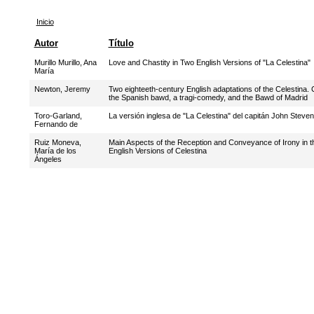
Inicio
Autor
Título
Murillo Murillo, Ana
Love and Chastity in Two English Versions of "La Celestina"
María
Newton, Jeremy
Two eighteeth-century English adaptations of the Celestina. C
the Spanish bawd, a tragi-comedy, and the Bawd of Madrid
Toro-Garland,
La versión inglesa de "La Celestina" del capitán John Steve
Fernando de
Ruiz Moneva,
Main Aspects of the Reception and Conveyance of Irony in th
María de los
English Versions of Celestina
Ángeles