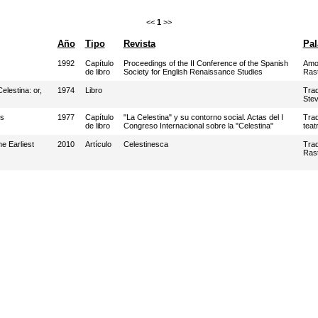
<<
1
>>
Año
Tipo
Revista
Pal
1992
Capítulo
Proceedings of the II Conference of the Spanish
Amo
de libro
Society for English Renaissance Studies
Rast
elestina: or,
1974
Libro
Trad
Ste
ns
1977
Capítulo
"La Celestina" y su contorno social. Actas del I
Trad
de libro
Congreso Internacional sobre la "Celestina"
teatr
e Earliest
2010
Artículo
Celestinesca
Tra
Rast