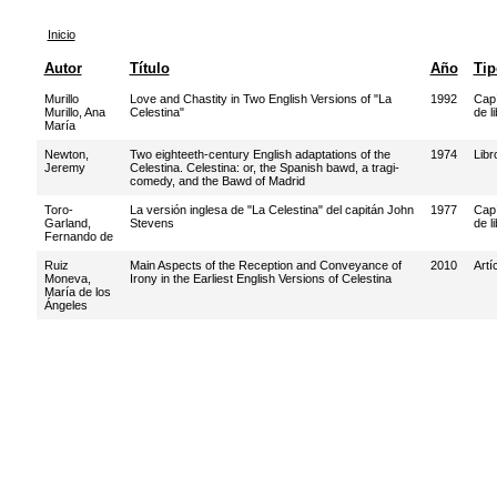
Inicio
Autor
Título
Año
Tip
Murillo
Love and Chastity in Two English Versions of "La
1992
Capí
Murillo, Ana
Celestina"
de l
María
Newton,
Two eighteeth-century English adaptations of the
1974
Libr
Jeremy
Celestina. Celestina: or, the Spanish bawd, a tragi-
comedy, and the Bawd of Madrid
Toro-
La versión inglesa de "La Celestina" del capitán John
1977
Capí
Garland,
Stevens
de l
Fernando de
Ruiz
Main Aspects of the Reception and Conveyance of
2010
Artí
Moneva,
Irony in the Earliest English Versions of Celestina
María de los
Ángeles