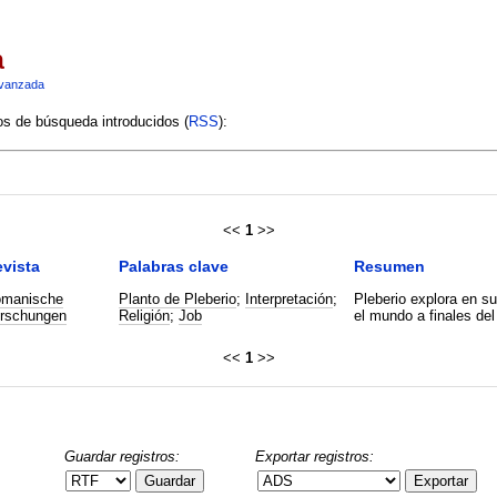
a
vanzada
ios de búsqueda introducidos (
RSS
):
<<
1
>>
vista
Palabras clave
Resumen
manische
Planto de Pleberio
;
Interpretación
;
Pleberio explora en su
rschungen
Religión
;
Job
el mundo a finales del
<<
1
>>
Guardar registros:
Exportar registros:
Guardar
Exportar