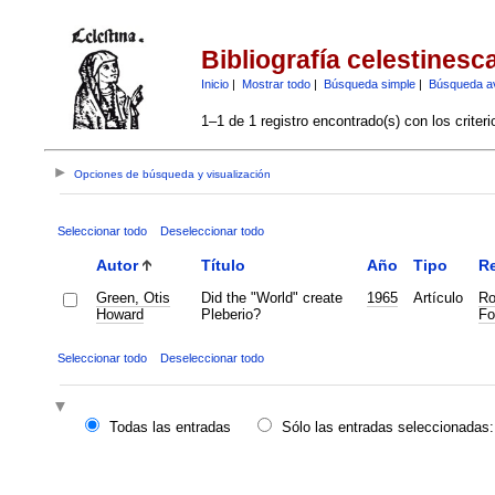
Bibliografía celestinesc
Inicio
|
Mostrar todo
|
Búsqueda simple
|
Búsqueda a
1–1 de 1 registro encontrado(s) con los criter
Opciones de búsqueda y visualización
Seleccionar todo
Deseleccionar todo
Autor
Título
Año
Tipo
Re
Green, Otis
Did the "World" create
1965
Artículo
Ro
Howard
Pleberio?
Fo
Seleccionar todo
Deseleccionar todo
Todas las entradas
Sólo las entradas seleccionadas: