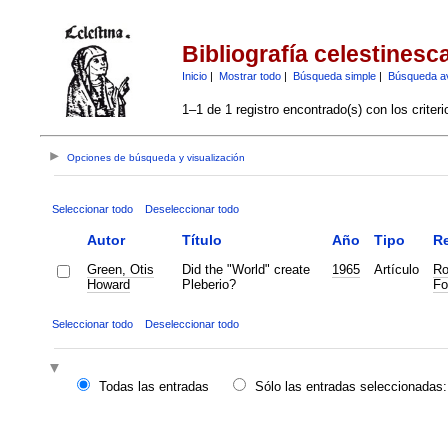
Bibliografía celestinesc
Inicio
|
Mostrar todo
|
Búsqueda simple
|
Búsqueda a
1–1 de 1 registro encontrado(s) con los criter
Opciones de búsqueda y visualización
Seleccionar todo
Deseleccionar todo
Autor
Título
Año
Tipo
Re
Green, Otis
Did the "World" create
1965
Artículo
Ro
Howard
Pleberio?
Fo
Seleccionar todo
Deseleccionar todo
Todas las entradas
Sólo las entradas seleccionadas: