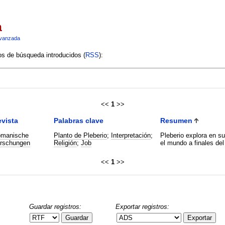
a
vanzada
ios de búsqueda introducidos (
RSS
):
<<
1
>>
vista
Palabras clave
Resumen
manische
Planto de Pleberio
;
Interpretación
;
Pleberio explora en su
rschungen
Religión
;
Job
el mundo a finales del
<<
1
>>
Guardar registros:
Exportar registros:
Guardar
Exportar