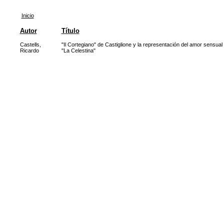
Inicio
Autor
Título
Castells,
"Il Cortegiano" de Castiglione y la representación del amor sensual
Ricardo
"La Celestina"