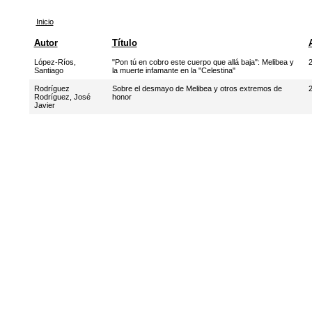
Inicio
Autor
Título
López-Ríos,
"Pon tú en cobro este cuerpo que allá baja": Melibea y
Santiago
la muerte infamante en la "Celestina"
Rodríguez
Sobre el desmayo de Melibea y otros extremos de
Rodríguez, José
honor
Javier