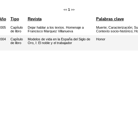
<<
1
>>
Año
Tipo
Revista
Palabras clave
2005
Capítulo
Dejar hablar a los textos. Homenaje a
Muerte
;
Caracterización
;
Su
de libro
Francisco Marquez Villanueva
Contexto socio-histórico
;
Ho
2004
Capítulo
Modelos de vida en la España del Siglo de
Honor
de libro
Oro, I: El noble y el trabajador