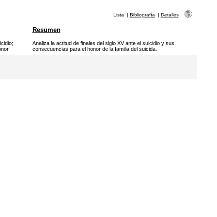
Lista
|
Bibliografía
|
Detalles
Resumen
icidio
;
Analiza la actitud de finales del siglo XV ante el suicidio y sus
nor
consecuencias para el honor de la familia del suicida.