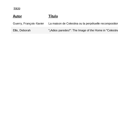
Inicio
Autor
Título
Guerry, François-Xavier
La maison de Celestina ou la perpétuelle recomposition
Ellis, Deborah
"¡Adios paredes!": The Image of the Home in "Celestin