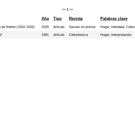
<<
1
>>
Año
Tipo
Revista
Palabras clave
 de l'intime (1502-1542)
2025
Artículo
Savoirs en prisme
Hogar
;
Intimidad
;
Celes
a"
1981
Artículo
Celestinesca
Hogar
;
Interpretación