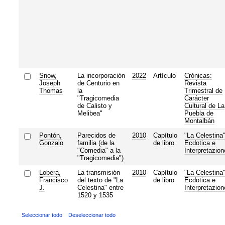
Snow,
La incorporación
2022
Artículo
Crónicas:
Joseph
de Centurio en
Revista
Thomas
la
Trimestral de
"Tragicomedia
Carácter
de Calisto y
Cultural de La
Melibea"
Puebla de
Montalbán
Pontón,
Parecidos de
2010
Capítulo
"La Celestina"
Gonzalo
familia (de la
de libro
Ecdotica e
"Comedia" a la
Interpretazion
"Tragicomedia")
Lobera,
La transmisión
2010
Capítulo
"La Celestina"
Francisco
del texto de "La
de libro
Ecdotica e
J.
Celestina" entre
Interpretazion
1520 y 1535
Seleccionar todo
Deseleccionar todo