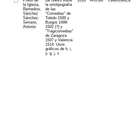
Prieto de
De nuevo sobre
2018
Artículo
Celestinesca
la Iglesia,
la ortotipografía
Remedios
;
de las
Sánchez
"Comedias" de
Sánchez-
Toledo 1500 y
Serrano,
Burgos 1499-
Antonio
1502 (?) y
"Tragicomedias"
de Zaragoza
1507 y Valencia
1514. Usos
gráficos de h, i,
y, g, j, x