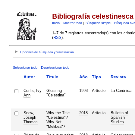
Bibliografía celestinesca
Inicio
|
Mostrar todo
|
Búsqueda simple
|
Búsqueda av
1–7 de 7 registros encontrado(s) con los criter
(
RSS
):
Opciones de búsqueda y visualización
Seleccionar todo
Deseleccionar todo
Autor
Título
Año
Tipo
Revista
Corfis, Ivy
Glossing
1998
Artículo
La Corónica
Ann
"Celestina"
Snow,
Why the Title
2018
Artículo
Bulletin of
Joseph
"Celestina"?
Spanish
Thomas
Why Not
Studies
"Melibea"?