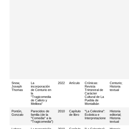
Snow,
La
2022
Artículo
Crónicas:
Centurio
;
Joseph
incorporación
Revista
Historia
Thomas
de Centurio en
Trimestral de
textual
la
Carácter
"Tragicomedia
Cultural de La
de Calisto y
Puebla de
Melibea"
Montalbán
Pontón,
Parecidos de
2010
Capítulo
"La Celestina":
Historia
Gonzalo
familia (de la
de libro
Ecdotica e
editorial
;
"Comedia" a la
Interpretazione
Historia
"Tragicomedia")
textual