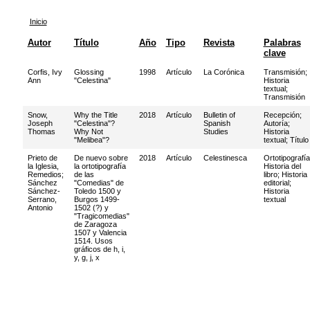
Inicio
Autor
Título
Año
Tipo
Revista
Palabras
clave
Corfis, Ivy
Glossing
1998
Artículo
La Corónica
Transmisión
;
Ann
"Celestina"
Historia
textual
;
Transmisión
Snow,
Why the Title
2018
Artículo
Bulletin of
Recepción
;
Joseph
"Celestina"?
Spanish
Autoría
;
Thomas
Why Not
Studies
Historia
"Melibea"?
textual
;
Título
Prieto de
De nuevo sobre
2018
Artículo
Celestinesca
Ortotipografía
la Iglesia,
la ortotipografía
Historia del
Remedios
;
de las
libro
;
Historia
Sánchez
"Comedias" de
editorial
;
Sánchez-
Toledo 1500 y
Historia
Serrano,
Burgos 1499-
textual
Antonio
1502 (?) y
"Tragicomedias"
de Zaragoza
1507 y Valencia
1514. Usos
gráficos de h, i,
y, g, j, x