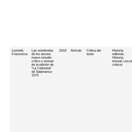
Leonetti,
Las enmiendas
2018
Artículo
Critica del
Historia
Francesca
de los doctos:
testo
editorial
;
nuevo estudio
Historia
crítico y textual
textual
;
Locu
de la edición de
criticus
"La Celestina"
de Salamanca
1570