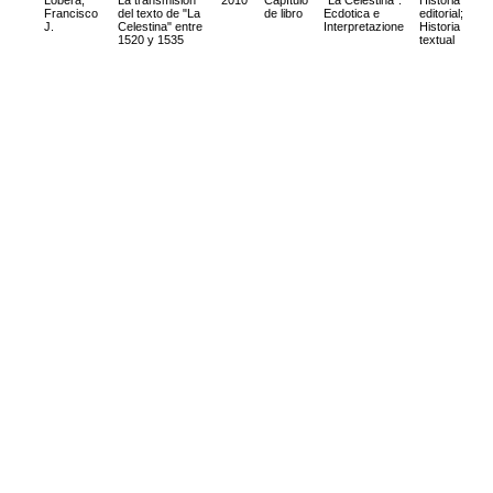
Lobera,
La transmisión
2010
Capítulo
"La Celestina":
Historia
Francisco
del texto de "La
de libro
Ecdotica e
editorial
;
J.
Celestina" entre
Interpretazione
Historia
1520 y 1535
textual