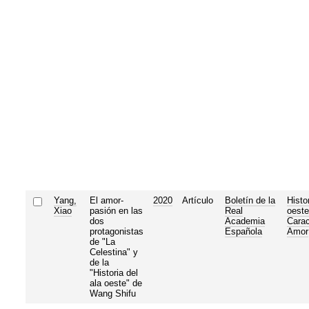
Yang,
El amor-
2020
Artículo
Boletín de la
Histor
Xiao
pasión en las
Real
oeste
dos
Academia
Carac
protagonistas
Española
Amor
de "La
Celestina" y
de la
"Historia del
ala oeste" de
Wang Shifu