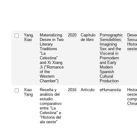
Yang,
Materializing
2020
Capítulo
Pornographic
Dese
Xiao
Desire in Two
de libro
Sensibilities:
Sexua
Literary
Imagining
Histor
Traditions
Sex and the
oeste
"La
Visceral in
Celestina"
Premodern
and Xi Xiang
and Early
Ji ("Romance
Modern
of the
Spanish
Western
Cultural
Chamber")
Production
Xiao
Reseña y
2016
Artículo
eHumansita
Histor
Yang
análisis del
oeste
estudio
comp
comparativo
Chin
entre "La
Celestina" e
"Historia del
ala oeste"