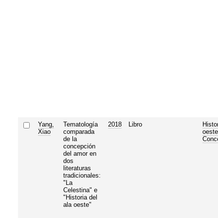
Yang,
Tematología
2018
Libro
Histor
Xiao
comparada
oeste
de la
Conc
concepción
del amor en
dos
literaturas
tradicionales:
"La
Celestina" e
"Historia del
ala oeste"