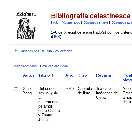
Bibliografía celestinesca
Inicio
|
Mostrar todo
|
Búsqueda simple
|
Búsqueda av
1–6 de 6 registros encontrado(s) con los criter
(
RSS
):
Opciones de búsqueda y visualización
Seleccionar todo
Deseleccionar todo
Autor
Título
Año
Tipo
Revista
Pala
clav
Xiao,
Del deseo
2020
Capítulo
Textos e
Amor
Yang
sexual y de
de libro
imágenes de
Enfe
la
China
amor
enfermedad
del a
de amor
entre Calisto
y Zhang
Junrui