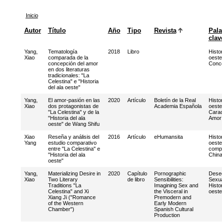
Inicio
Autor
Título
Año
Tipo
Revista
Pala
clav
Yang,
Tematología
2018
Libro
Histor
Xiao
comparada de la
oeste
concepción del amor
Conc
en dos literaturas
tradicionales: "La
Celestina" e "Historia
del ala oeste"
Yang,
El amor-pasión en las
2020
Artículo
Boletín de la Real
Histor
Xiao
dos protagonistas de
Academia Española
oeste
"La Celestina" y de la
Carac
"Historia del ala
Amor
oeste" de Wang Shifu
Xiao
Reseña y análisis del
2016
Artículo
eHumansita
Histor
Yang
estudio comparativo
oeste
entre "La Celestina" e
comp
"Historia del ala
Chin
oeste"
Yang,
Materializing Desire in
2020
Capítulo
Pornographic
Dese
Xiao
Two Literary
de libro
Sensibilities:
Sexua
Traditions "La
Imagining Sex and
Histor
Celestina" and Xi
the Visceral in
oeste
Xiang Ji ("Romance
Premodern and
of the Western
Early Modern
Chamber")
Spanish Cultural
Production