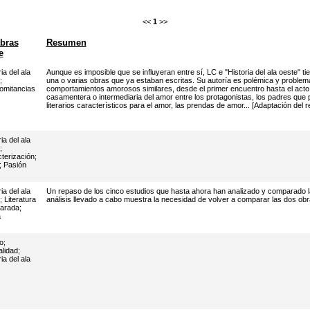
<<
1
>>
bras
Resumen
e
ia del ala
Aunque es imposible que se influyeran entre sí, LC e "Historia del ala oeste" 
;
una o varias obras que ya estaban escritas. Su autoría es polémica y problem
omitancias
comportamientos amorosos similares, desde el primer encuentro hasta el acto
casamentera o intermediaria del amor entre los protagonistas, los padres que 
literarios característicos para el amor, las prendas de amor... [Adaptación del 
ia del ala
;
terización
;
;
Pasión
ia del ala
Un repaso de los cinco estudios que hasta ahora han analizado y comparado la 
;
Literatura
análisis llevado a cabo muestra la necesidad de volver a comparar las dos ob
arada
;
a
o
;
lidad
;
ia del ala