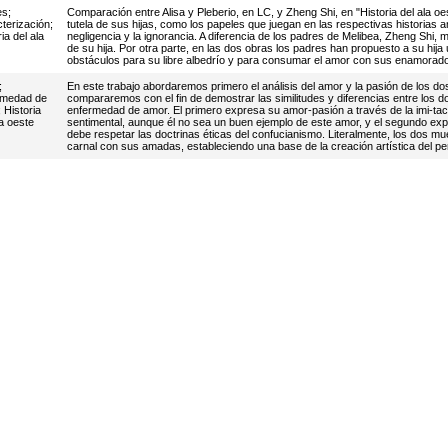
es
;
Comparación entre Alisa y Pleberio, en LC, y Zheng Shi, en "Historia del ala o
terización
;
tutela de sus hijas, como los papeles que juegan en las respectivas historias
ia del ala
negligencia y la ignorancia. A diferencia de los padres de Melibea, Zheng Shi, ma
de su hija. Por otra parte, en las dos obras los padres han propuesto a su h
obstáculos para su libre albedrío y para consumar el amor con sus enamorado
;
En este trabajo abordaremos primero el análisis del amor y la pasión de los dos
rmedad de
compararemos con el fin de demostrar las similitudes y diferencias entre los d
;
Historia
enfermedad de amor. El primero expresa su amor-pasión a través de la imi-taci
la oeste
sentimental, aunque él no sea un buen ejemplo de este amor, y el segundo expr
debe respetar las doctrinas éticas del confucianismo. Literalmente, los dos mue
carnal con sus amadas, estableciendo una base de la creación artística del pe