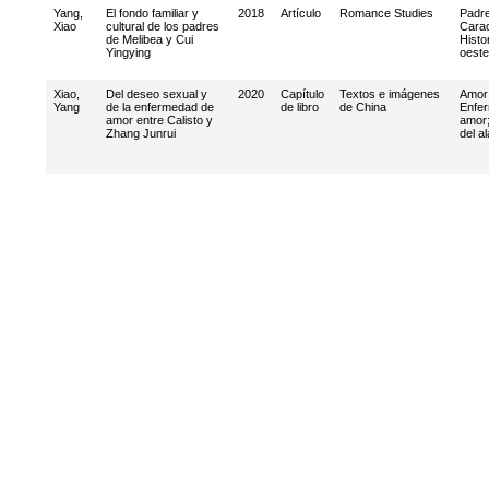
Yang,
El fondo familiar y
2018
Artículo
Romance Studies
Padr
Xiao
cultural de los padres
Carac
de Melibea y Cui
Histor
Yingying
oeste
Xiao,
Del deseo sexual y
2020
Capítulo
Textos e imágenes
Amor
Yang
de la enfermedad de
de libro
de China
Enfe
amor entre Calisto y
amor
Zhang Junrui
del a