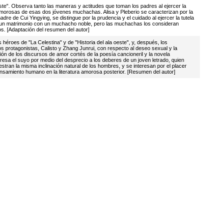
este". Observa tanto las maneras y actitudes que toman los padres al ejercer la
 amorosas de esas dos jóvenes muchachas. Alisa y Pleberio se caracterizan por la
dre de Cui Yingying, se distingue por la prudencia y el cuidado al ejercer la tutela
ija un matrimonio con un muchacho noble, pero las muchachas los consideran
s. [Adaptación del resumen del autor]
 héroes de "La Celestina" y de "Historia del ala oeste", y, después, los
os protagonistas, Calisto y Zhang Junrui, con respecto al deseo sexual y la
ón de los discursos de amor cortés de la poesía cancioneril y la novela
esa el suyo por medio del desprecio a los deberes de un joven letrado, quien
stran la misma inclinación natural de los hombres, y se interesan por el placer
nsamiento humano en la literatura amorosa posterior. [Resumen del autor]