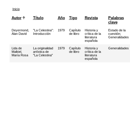
Inicio
Autor
Título
Año
Tipo
Revista
Palabras
clave
Deyermond,
"La Celestina":
1979
Capítulo
Historia y
Estado de la
Alan David
Introducción
de libro
crítica de la
cuestión
;
literatura
Generalidades
española
Lida de
La originalidad
1979
Capítulo
Historia y
Generalidades
Malkiel,
artística de
de libro
crítica de la
María Rosa
"La Celestina"
literatura
española