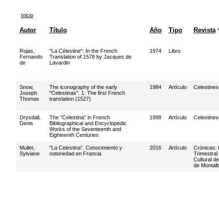
Inicio
Autor
Título
Año
Tipo
Revista
Rojas,
"La Célestine": In the French
1974
Libro
Fernando
Translation of 1578 by Jacques de
de
Lavardin
Snow,
The iconography of the early
1984
Artículo
Celestines
Joseph
"Celestinas". 1: The first French
Thomas
translation (1527)
Drysdall,
The "Celestina" in French
1998
Artículo
Celestines
Denis
Bibliographical and Encyclopedic
Works of the Seventeenth and
Eighteenth Centuries
Muller,
"La Celestina". Conocimiento y
2016
Artículo
Crónicas: 
Sylviane
notoriedad en Francia
Trimestral
Cultural d
de Montal