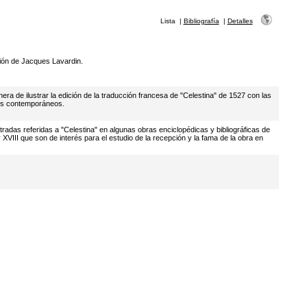
Lista
|
Bibliografía
|
Detalles
ción de Jacques Lavardin.
ra de ilustrar la edición de la traducción francesa de "Celestina" de 1527 con las
res contemporáneos.
radas referidas a "Celestina" en algunas obras enciclopédicas y bibliográficas de
y XVIII que son de interés para el estudio de la recepción y la fama de la obra en