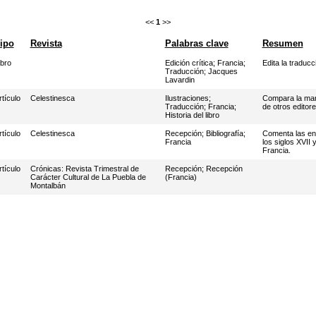
<<
1
>>
ipo
Revista
Palabras clave
Resumen
ibro
Edición crítica
;
Francia
;
Edita la traduc
Traducción
;
Jacques
Lavardin
rtículo
Celestinesca
Ilustraciones
;
Compara la mane
Traducción
;
Francia
;
de otros edito
Historia del libro
rtículo
Celestinesca
Recepción
;
Bibliografía
;
Comenta las ent
Francia
los siglos XVII 
Francia.
rtículo
Crónicas: Revista Trimestral de
Recepción
;
Recepción
Carácter Cultural de La Puebla de
(Francia)
Montalbán