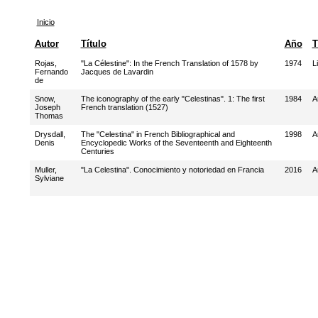
Inicio
Autor
Título
Año
T
Rojas,
"La Célestine": In the French Translation of 1578 by
1974
L
Fernando
Jacques de Lavardin
de
Snow,
The iconography of the early "Celestinas". 1: The first
1984
A
Joseph
French translation (1527)
Thomas
Drysdall,
The "Celestina" in French Bibliographical and
1998
A
Denis
Encyclopedic Works of the Seventeenth and Eighteenth
Centuries
Muller,
"La Celestina". Conocimiento y notoriedad en Francia
2016
A
Sylviane