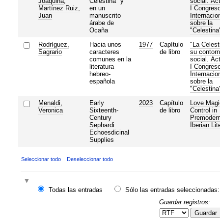
Joaquina
;
Celestina" y
social. Ac
Martínez Ruiz,
en un
I Congres
Juan
manuscrito
Internacio
árabe de
sobre la
Ocaña
"Celestina
Rodríguez,
Hacia unos
1977
Capítulo
"La Celest
Sagrario
caracteres
de libro
su contor
comunes en la
social. Ac
literatura
I Congres
hebreo-
Internacio
española
sobre la
"Celestina
Menaldi,
Early
2023
Capítulo
Love Magi
Veronica
Sixteenth-
de libro
Control in
Century
Premoder
Sephardi
Iberian Lit
Echoesdicinal
Supplies
Seleccionar todo
Deseleccionar todo
Todas las entradas
Sólo las entradas seleccionadas:
Guardar registros:
Guardar