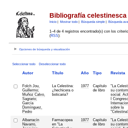
Bibliografía celestinesca
Inicio
|
Mostrar todo
|
Búsqueda simple
|
Búsqueda av
1–4 de 4 registros encontrado(s) con los criter
(
RSS
):
Opciones de búsqueda y visualización
Seleccionar todo
Deseleccionar todo
Autor
Título
Año
Tipo
Revista
Folch Jou,
La Celestina:
1977
Capítulo
"La Celest
Guillermo
;
¿hechicera o
de libro
su contor
Muñoz Calvo,
boticaria?
social. Ac
Sagrario
;
I Congres
García
Internacio
Domínguez,
sobre la
Pedro
"Celestina
Albarracín
Farmacopea
1977
Capítulo
"La Celest
Navarro,
en "La
de libro
su contor