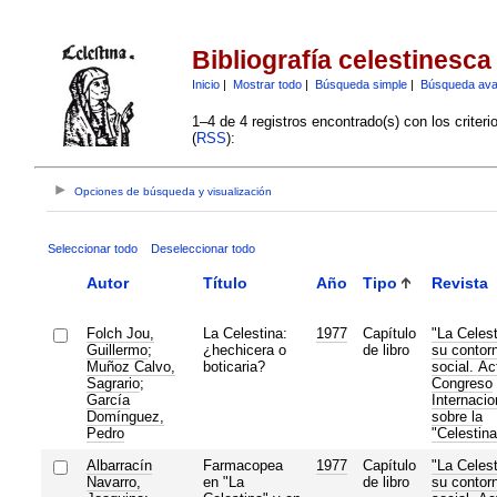
Bibliografía celestinesca
Inicio
|
Mostrar todo
|
Búsqueda simple
|
Búsqueda av
1–4 de 4 registros encontrado(s) con los criter
(
RSS
):
Opciones de búsqueda y visualización
Seleccionar todo
Deseleccionar todo
Autor
Título
Año
Tipo
Revista
Folch Jou,
La Celestina:
1977
Capítulo
"La Celest
Guillermo
;
¿hechicera o
de libro
su contor
Muñoz Calvo,
boticaria?
social. Ac
Sagrario
;
Congreso
García
Internacio
Domínguez,
sobre la
Pedro
"Celestina
Albarracín
Farmacopea
1977
Capítulo
"La Celest
Navarro,
en "La
de libro
su contor