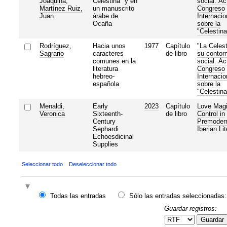
Joaquina
;
Celestina" y en
social. Ac
Martínez Ruiz,
un manuscrito
Congreso
Juan
árabe de
Internacio
Ocaña
sobre la
"Celestina
Rodríguez,
Hacia unos
1977
Capítulo
"La Celest
Sagrario
caracteres
de libro
su contor
comunes en la
social. Ac
literatura
Congreso
hebreo-
Internacio
española
sobre la
"Celestina
Menaldi,
Early
2023
Capítulo
Love Magi
Veronica
Sixteenth-
de libro
Control in
Century
Premoder
Sephardi
Iberian Lit
Echoesdicinal
Supplies
Seleccionar todo
Deseleccionar todo
Todas las entradas
Sólo las entradas seleccionadas:
Guardar registros:
Guardar