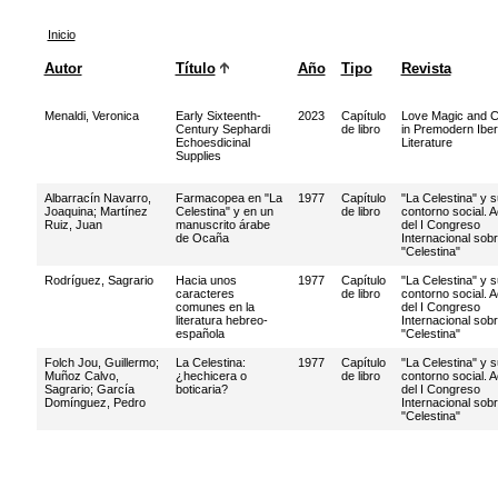
Inicio
Autor
Título
Año
Tipo
Revista
Menaldi, Veronica
Early Sixteenth-
2023
Capítulo
Love Magic and C
Century Sephardi
de libro
in Premodern Iber
Echoesdicinal
Literature
Supplies
Albarracín Navarro,
Farmacopea en "La
1977
Capítulo
"La Celestina" y s
Joaquina
;
Martínez
Celestina" y en un
de libro
contorno social. 
Ruiz, Juan
manuscrito árabe
del I Congreso
de Ocaña
Internacional sobr
"Celestina"
Rodríguez, Sagrario
Hacia unos
1977
Capítulo
"La Celestina" y s
caracteres
de libro
contorno social. 
comunes en la
del I Congreso
literatura hebreo-
Internacional sobr
española
"Celestina"
Folch Jou, Guillermo
;
La Celestina:
1977
Capítulo
"La Celestina" y s
Muñoz Calvo,
¿hechicera o
de libro
contorno social. 
Sagrario
;
García
boticaria?
del I Congreso
Domínguez, Pedro
Internacional sobr
"Celestina"