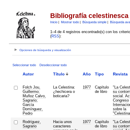
Bibliografía celestinesca
Inicio
|
Mostrar todo
|
Búsqueda simple
|
Búsqueda av
1–4 de 4 registros encontrado(s) con los criter
(
RSS
):
Opciones de búsqueda y visualización
Seleccionar todo
Deseleccionar todo
Autor
Título
Año
Tipo
Revista
Folch Jou,
La Celestina:
1977
Capítulo
"La Celest
Guillermo
;
¿hechicera o
de libro
su contor
Muñoz Calvo,
boticaria?
social. Ac
Sagrario
;
Congreso
García
Internacio
Domínguez,
sobre la
Pedro
"Celestina
Rodríguez,
Hacia unos
1977
Capítulo
"La Celest
Sagrario
caracteres
de libro
su contor