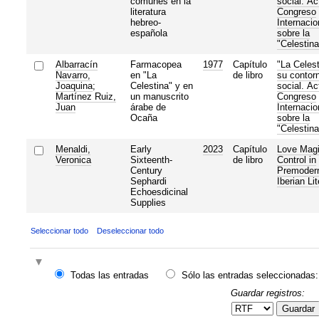
comunes en la
social. Ac
literatura
Congreso
hebreo-
Internacio
española
sobre la
"Celestina
Albarracín
Farmacopea
1977
Capítulo
"La Celest
Navarro,
en "La
de libro
su contor
Joaquina
;
Celestina" y en
social. Ac
Martínez Ruiz,
un manuscrito
Congreso
Juan
árabe de
Internacio
Ocaña
sobre la
"Celestina
Menaldi,
Early
2023
Capítulo
Love Magi
Veronica
Sixteenth-
de libro
Control in
Century
Premoder
Sephardi
Iberian Lit
Echoesdicinal
Supplies
Seleccionar todo
Deseleccionar todo
Todas las entradas
Sólo las entradas seleccionadas:
Guardar registros:
Guardar