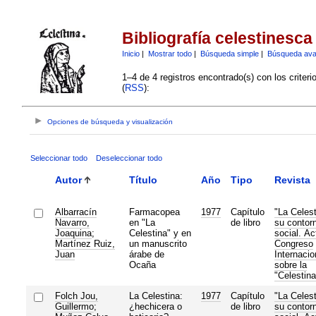
Bibliografía celestinesca
Inicio
|
Mostrar todo
|
Búsqueda simple
|
Búsqueda av
1–4 de 4 registros encontrado(s) con los criter
(
RSS
):
Opciones de búsqueda y visualización
Seleccionar todo
Deseleccionar todo
Autor
Título
Año
Tipo
Revista
Albarracín
Farmacopea
1977
Capítulo
"La Celest
Navarro,
en "La
de libro
su contor
Joaquina
;
Celestina" y en
social. Ac
Martínez Ruiz,
un manuscrito
Congreso
Juan
árabe de
Internacio
Ocaña
sobre la
"Celestina
Folch Jou,
La Celestina:
1977
Capítulo
"La Celest
Guillermo
;
¿hechicera o
de libro
su contor