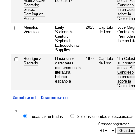
Muñoz Calvo,
boticaria?
social. Ac
Sagrario
;
Congreso
García
Internacio
Domínguez,
sobre la
Pedro
"Celestina
Menaldi,
Early
2023
Capítulo
Love Magi
Veronica
Sixteenth-
de libro
Control in
Century
Premoder
Sephardi
Iberian Lit
Echoesdicinal
Supplies
Rodríguez,
Hacia unos
1977
Capítulo
"La Celest
Sagrario
caracteres
de libro
su contor
comunes en la
social. Ac
literatura
Congreso
hebreo-
Internacio
española
sobre la
"Celestina
Seleccionar todo
Deseleccionar todo
Todas las entradas
Sólo las entradas seleccionadas:
Guardar registros:
Guardar