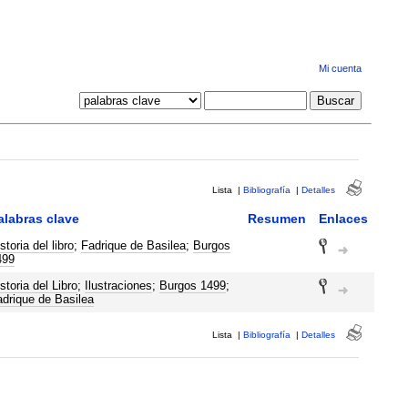
Mi cuenta
Lista
|
Bibliografía
|
Detalles
alabras clave
Resumen
Enlaces
storia del libro
;
Fadrique de Basilea
;
Burgos
499
storia del Libro
;
Ilustraciones
;
Burgos 1499
;
drique de Basilea
Lista
|
Bibliografía
|
Detalles