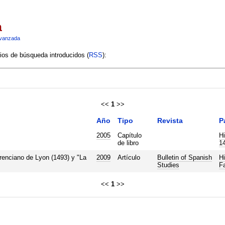
a
vanzada
rios de búsqueda introducidos (
RSS
):
<<
1
>>
Año
Tipo
Revista
P
2005
Capítulo
Hi
de libro
1
terenciano de Lyon (1493) y "La
2009
Artículo
Bulletin of Spanish
Hi
Studies
Fa
<<
1
>>