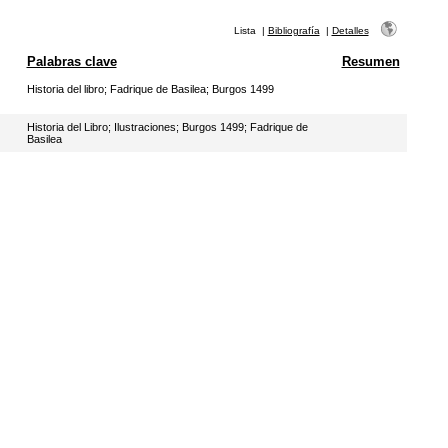
Lista
|
Bibliografía
|
Detalles
Palabras clave
Resumen
Historia del libro
;
Fadrique de Basilea
;
Burgos 1499
Historia del Libro
;
Ilustraciones
;
Burgos 1499
;
Fadrique de
Basilea