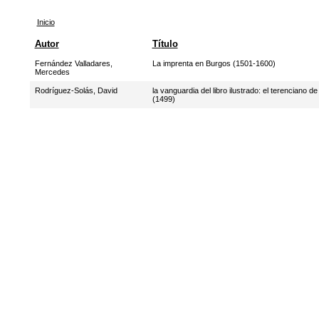
Inicio
Autor
Título
Fernández Valladares,
La imprenta en Burgos (1501-1600)
Mercedes
Rodríguez-Solás, David
la vanguardia del libro ilustrado: el terenciano 
(1499)