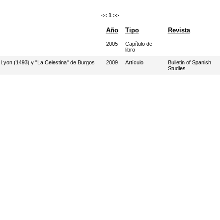
<<
1
>>
Año
Tipo
Revista
2005
Capítulo de
libro
de Lyon (1493) y "La Celestina" de Burgos
2009
Artículo
Bulletin of Spanish
Studies