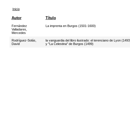
Inicio
Autor
Título
Fernández
La imprenta en Burgos (1501-1600)
Valladares,
Mercedes
Rodríguez-Solás,
la vanguardia del libro ilustrado: el terenciano de Lyon (1493
David
y "La Celestina" de Burgos (1499)