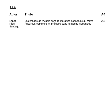
Inicio
Autor
Título
A
López-
Les images de l'Arabie dans la littérature espagnole du Moye
20
Ríos,
Âge: lieux communs et préjugés dans le monde hispanique
Santiago