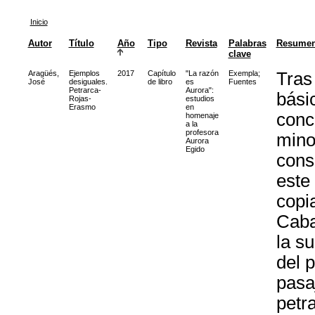
Inicio
Autor
Título
Año
Tipo
Revista
Palabras
Resume
clave
Aragüés,
Ejemplos
2017
Capítulo
"La razón
Exempla
;
Tras
José
desiguales.
de libro
es
Fuentes
Petrarca-
Aurora":
bási
Rojas-
estudios
Erasmo
en
conc
homenaje
a la
profesora
mino
Aurora
Egido
cons
este
copia
Caba
la s
del 
pasa
petr