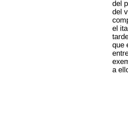
del 
del v
comp
el i
tard
que e
entr
exem
a ell