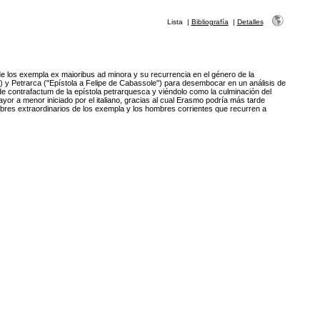
Lista
|
Bibliografía
|
Detalles
de los exempla ex maioribus ad minora y su recurrencia en el género de la
) y Petrarca ("Epístola a Felipe de Cabassole") para desembocar en un análisis de
 de contrafactum de la epístola petrarquesca y viéndolo como la culminación del
yor a menor iniciado por el italiano, gracias al cual Erasmo podría más tarde
ombres extraordinarios de los exempla y los hombres corrientes que recurren a