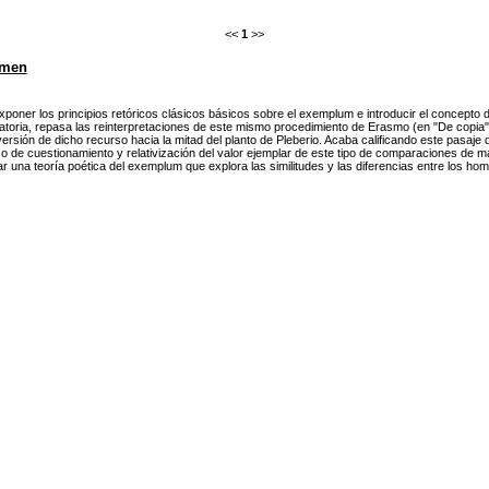
<<
1
>>
men
xponer los principios retóricos clásicos básicos sobre el exemplum e introducir el concepto 
atoria, repasa las reinterpretaciones de este mismo procedimiento de Erasmo (en "De copia"
versión de dicho recurso hacia la mitad del planto de Pleberio. Acaba calificando este pasaje
o de cuestionamiento y relativización del valor ejemplar de este tipo de comparaciones de ma
ar una teoría poética del exemplum que explora las similitudes y las diferencias entre los h