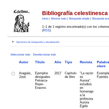
Bibliografía celestinesca
Inicio
|
Mostrar todo
|
Búsqueda simple
|
Búsqueda av
1–1 de 1 registro encontrado(s) con los criteri
(
RSS
):
Opciones de búsqueda y visualización
Seleccionar todo
Deseleccionar todo
Autor
Título
Año
Tipo
Revista
Palabr
clave
Aragüés,
Ejemplos
2017
Capítulo
"La razón
Exempl
José
desiguales.
de libro
es
Fuentes
Petrarca-
Aurora":
Rojas-
estudios
Erasmo
en
homenaje
a la
profesora
Aurora
Egido