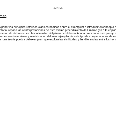
<<
1
>>
men
xponer los principios retóricos clásicos básicos sobre el exemplum e introducir el concepto 
atoria, repasa las reinterpretaciones de este mismo procedimiento de Erasmo (en "De copia"
versión de dicho recurso hacia la mitad del planto de Pleberio. Acaba calificando este pasaje
o de cuestionamiento y relativización del valor ejemplar de este tipo de comparaciones de ma
ar una teoría poética del exemplum que explora las similitudes y las diferencias entre los h