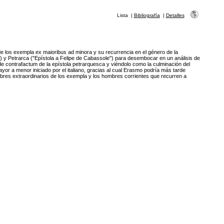
Lista
|
Bibliografía
|
Detalles
de los exempla ex maioribus ad minora y su recurrencia en el género de la
) y Petrarca ("Epístola a Felipe de Cabassole") para desembocar en un análisis de
 de contrafactum de la epístola petrarquesca y viéndolo como la culminación del
yor a menor iniciado por el italiano, gracias al cual Erasmo podría más tarde
ombres extraordinarios de los exempla y los hombres corrientes que recurren a