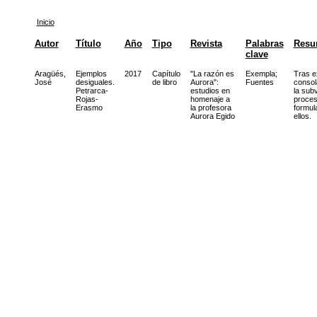
Inicio
Autor
Título
Año
Tipo
Revista
Palabras
Resu
clave
Aragüés,
Ejemplos
2017
Capítulo
"La razón es
Exempla
;
Tras e
José
desiguales.
de libro
Aurora":
Fuentes
consol
Petrarca-
estudios en
la sub
Rojas-
homenaje a
proces
Erasmo
la profesora
formul
Aurora Egido
ellos.