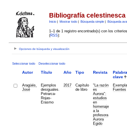
Bibliografía celestinesca
Inicio
|
Mostrar todo
|
Búsqueda simple
|
Búsqueda av
1–1 de 1 registro encontrado(s) con los criteri
(
RSS
):
Opciones de búsqueda y visualización
Seleccionar todo
Deseleccionar todo
Autor
Título
Año
Tipo
Revista
Palabr
clave
Aragüés,
Ejemplos
2017
Capítulo
"La razón
Exempl
José
desiguales.
de libro
es
Fuentes
Petrarca-
Aurora":
Rojas-
estudios
Erasmo
en
homenaje
a la
profesora
Aurora
Egido