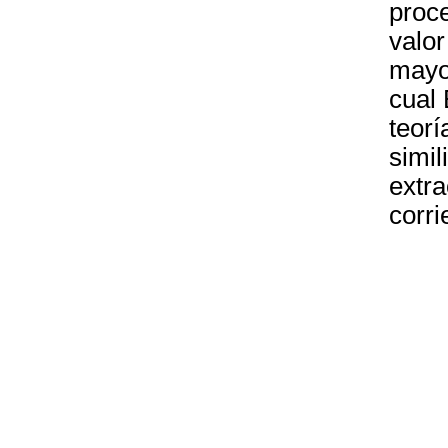
proce
valor
mayor
cual
teorí
simil
extra
corri