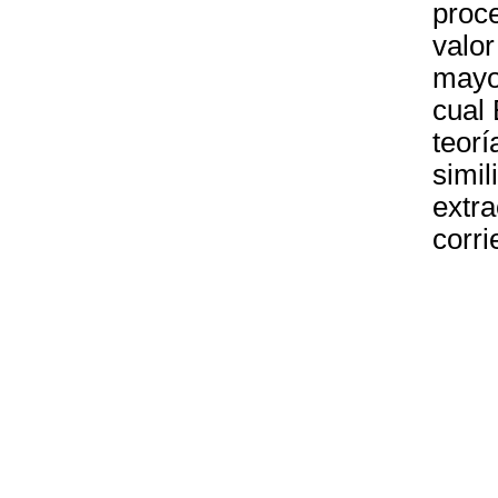
proce
valor
mayor
cual
teorí
simil
extra
corri