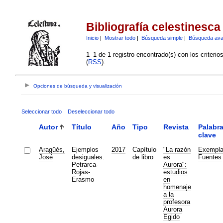
Bibliografía celestinesca
Inicio
|
Mostrar todo
|
Búsqueda simple
|
Búsqueda av
1–1 de 1 registro encontrado(s) con los criteri
(
RSS
):
Opciones de búsqueda y visualización
Seleccionar todo
Deseleccionar todo
Autor
Título
Año
Tipo
Revista
Palabr
clave
Aragüés,
Ejemplos
2017
Capítulo
"La razón
Exempl
José
desiguales.
de libro
es
Fuentes
Petrarca-
Aurora":
Rojas-
estudios
Erasmo
en
homenaje
a la
profesora
Aurora
Egido