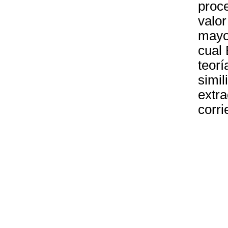
proce
valor
mayor
cual
teorí
simil
extra
corri