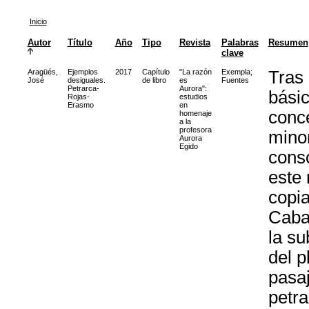
Inicio
Autor
Título
Año
Tipo
Revista
Palabras
Resumen
clave
Aragüés,
Ejemplos
2017
Capítulo
"La razón
Exempla
;
Tras 
José
desiguales.
de libro
es
Fuentes
Petrarca-
Aurora":
básic
Rojas-
estudios
Erasmo
en
conc
homenaje
a la
profesora
minor
Aurora
Egido
conso
este
copia
Caba
la su
del p
pasaj
petra