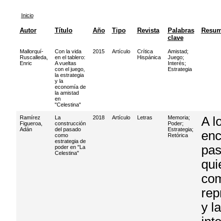
Inicio
Autor
Título
Año
Tipo
Revista
Palabras
Resu
clave
Mallorquí-
Con la vida
2015
Artículo
Crítica
Amistad
;
Ruscalleda,
en el tablero:
Hispánica
Juego
;
Enric
A vueltas
Interés
;
con el juego,
Estrategia
la estrategia
y la
economía de
la amistad
en
"Celestina"
Ramírez
La
2018
Artículo
Letras
Memoria
;
A l
Figueroa,
construcción
Poder
;
Adán
del pasado
Estrategia
;
enc
como
Retórica
estrategia de
pas
poder en "La
Celestina"
qui
com
rep
y l