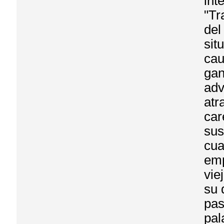
int
"Tr
del
sit
cau
gan
adv
atr
car
sus
cua
emp
vie
su 
pas
pal