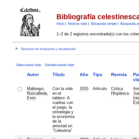
Bibliografía celestinesc
Inicio
|
Mostrar todo
|
Búsqueda simple
|
Búsqueda a
1–2 de 2 registros encontrado(s) con los crite
Opciones de búsqueda y visualización
Seleccionar todo
Deseleccionar todo
Autor
Título
Año
Tipo
Revista
Pa
cl
Mallorquí-
Con la vida
2015
Artículo
Crítica
Am
Ruscalleda,
en el
Hispánica
Ju
Enric
tablero: A
Int
vueltas con
Est
el juego, la
estrategia y
la economía
de la
amistad en
"Celestina"