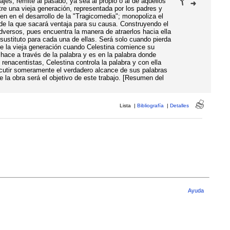
ajes, remite al pasado, ya sea al propio o al de aquellos
e una vieja generación, representada por los padres y
en en el desarrollo de la "Tragicomedia"; monopoliza el
 de la que sacará ventaja para su causa. Construyendo el
dversos, pues encuentra la manera de atraerlos hacia ella
ustituto para cada una de ellas. Será solo cuando pierda
de la vieja generación cuando Celestina comience su
hace a través de la palabra y es en la palabra donde
enacentistas, Celestina controla la palabra y con ella
scutir someramente el verdadero alcance de sus palabras
e la obra será el objetivo de este trabajo. [Resumen del
Lista
|
Bibliografía
|
Detalles
Ayuda