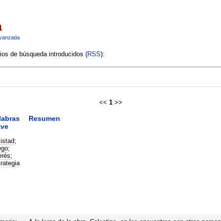
a
vanzada
rios de búsqueda introducidos (
RSS
):
<<
1
>>
labras
Resumen
ave
istad
;
ego
;
erés
;
rategia