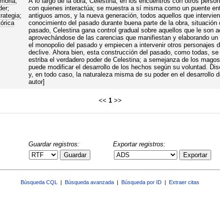
moria
;
A lo largo de la obra, Celestina, en los encuentros con otros person
der
;
con quienes interactúa; se muestra a sí misma como un puente entr
rategia
;
antiguos amos, y la nueva generación, todos aquellos que intervien
órica
conocimiento del pasado durante buena parte de la obra, situación
pasado, Celestina gana control gradual sobre aquellos que le son a
aprovechándose de las carencias que manifiestan y elaborando un s
el monopolio del pasado y empiecen a intervenir otros personajes 
declive. Ahora bien, esta construcción del pasado, como todas, se 
estriba el verdadero poder de Celestina; a semejanza de los magos r
puede modificar el desarrollo de los hechos según su voluntad. Di
y, en todo caso, la naturaleza misma de su poder en el desarrollo d
autor]
<<
1
>>
Guardar registros:
Exportar registros:
Guardar
Exportar
Búsqueda CQL
|
Búsqueda avanzada
|
Búsqueda por ID
|
Extraer citas