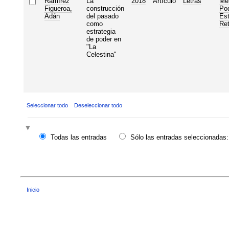
Ramírez
La
2018
Artículo
Letras
Me
Figueroa,
construcción
Po
Adán
del pasado
Est
como
Ret
estrategia
de poder en
"La
Celestina"
Seleccionar todo
Deseleccionar todo
Todas las entradas
Sólo las entradas seleccionadas:
Inicio