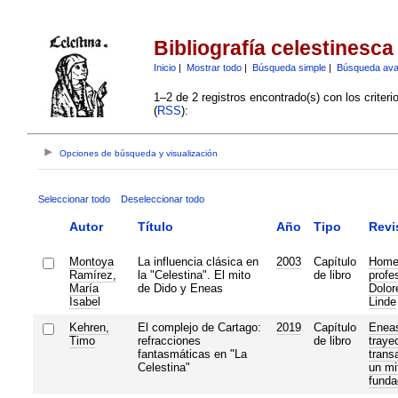
Bibliografía celestinesca
Inicio
|
Mostrar todo
|
Búsqueda simple
|
Búsqueda av
1–2 de 2 registros encontrado(s) con los criter
(
RSS
):
Opciones de búsqueda y visualización
Seleccionar todo
Deseleccionar todo
Autor
Título
Año
Tipo
Revi
Montoya
La influencia clásica en
2003
Capítulo
Homen
Ramírez,
la "Celestina". El mito
de libro
profe
María
de Dido y Eneas
Dolor
Isabel
Linde
Kehren,
El complejo de Cartago:
2019
Capítulo
Eneas
Timo
refracciones
de libro
trayec
fantasmáticas en "La
trans
Celestina"
un mi
funda