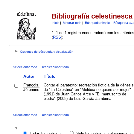
Bibliografía celestinesca
Inicio
|
Mostrar todo
|
Búsqueda simple
|
Búsqueda av
1–1 de 1 registro encontrado(s) con los criteri
(
RSS
):
Opciones de búsqueda y visualización
Seleccionar todo
Deseleccionar todo
Autor
Título
François,
Contar el paratexto: recreación ficticia de la génesis
Jéromine
de "La Celestina" en "Melibea no quiere ser mujer"
(1991) de Juan Carlos Arce y "El manuscrito de
piedra" (2008) de Luis García Jambrina
Seleccionar todo
Deseleccionar todo
Todas las entradas
Sólo las entradas seleccionadas: