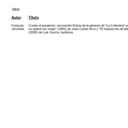
Inicio
Autor
Título
François,
Contar el paratexto: recreación ficticia de la génesis de "La Celestina" 
Jéromine
no quiere ser mujer" (1991) de Juan Carlos Arce y "El manuscrito de pi
(2008) de Luis García Jambrina