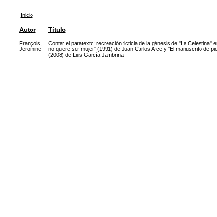
Inicio
Autor
Título
François,
Contar el paratexto: recreación ficticia de la génesis de "La Celestina" 
Jéromine
no quiere ser mujer" (1991) de Juan Carlos Arce y "El manuscrito de pi
(2008) de Luis García Jambrina