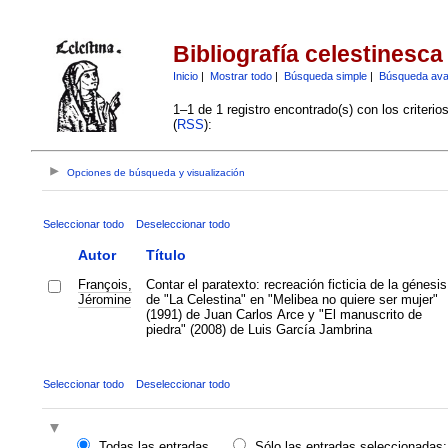
Bibliografía celestinesca
Inicio
|
Mostrar todo
|
Búsqueda simple
|
Búsqueda av
1–1 de 1 registro encontrado(s) con los criteri
(
RSS
):
Opciones de búsqueda y visualización
Seleccionar todo
Deseleccionar todo
Autor
Título
François,
Contar el paratexto: recreación ficticia de la génesis
Jéromine
de "La Celestina" en "Melibea no quiere ser mujer"
(1991) de Juan Carlos Arce y "El manuscrito de
piedra" (2008) de Luis García Jambrina
Seleccionar todo
Deseleccionar todo
Todas las entradas
Sólo las entradas seleccionadas: