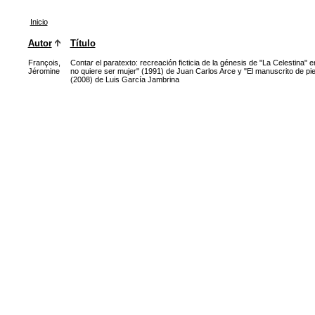
Inicio
Autor
Título
François,
Contar el paratexto: recreación ficticia de la génesis de "La Celestina" 
Jéromine
no quiere ser mujer" (1991) de Juan Carlos Arce y "El manuscrito de pi
(2008) de Luis García Jambrina