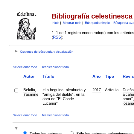
Bibliografía celestinesca
Inicio
|
Mostrar todo
|
Búsqueda simple
|
Búsqueda av
1–1 de 1 registro encontrado(s) con los criteri
(
RSS
):
Opciones de búsqueda y visualización
Seleccionar todo
Deseleccionar todo
Autor
Título
Año
Tipo
Revis
Belalia,
«La beguina: alcahueta y
2017
Artículo
Dueñas
Yasmine
"amiga del diablo", en la
alcahu
obra de "El Conde
amor",
Lucanor"
lozana
Seleccionar todo
Deseleccionar todo
Todas las entradas
Sólo las entradas seleccionadas: