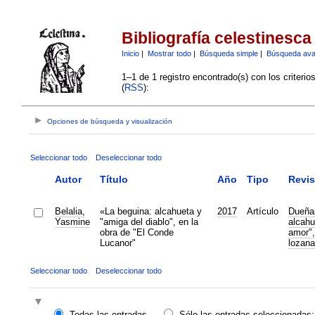
Bibliografía celestinesca
Inicio
|
Mostrar todo
|
Búsqueda simple
|
Búsqueda av
1–1 de 1 registro encontrado(s) con los criteri
(
RSS
):
Opciones de búsqueda y visualización
Seleccionar todo
Deseleccionar todo
Autor
Título
Año
Tipo
Revis
Belalia,
«La beguina: alcahueta y
2017
Artículo
Dueñas
Yasmine
"amiga del diablo", en la
alcahu
obra de "El Conde
amor",
Lucanor"
lozana
Seleccionar todo
Deseleccionar todo
Todas las entradas
Sólo las entradas seleccionadas: