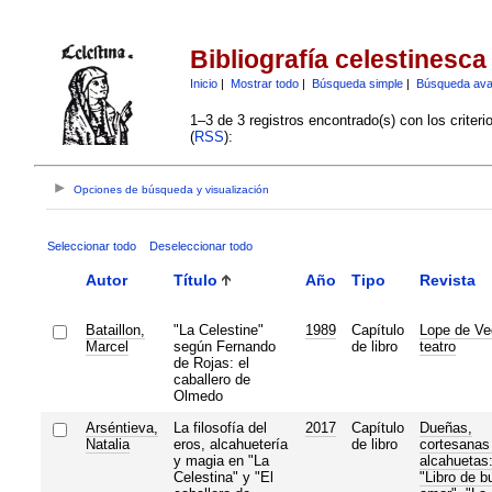
Bibliografía celestinesca
Inicio
|
Mostrar todo
|
Búsqueda simple
|
Búsqueda av
1–3 de 3 registros encontrado(s) con los criter
(
RSS
):
Opciones de búsqueda y visualización
Seleccionar todo
Deseleccionar todo
Autor
Título
Año
Tipo
Revista
Bataillon,
"La Celestine"
1989
Capítulo
Lope de Ve
Marcel
según Fernando
de libro
teatro
de Rojas: el
caballero de
Olmedo
Arséntieva,
La filosofía del
2017
Capítulo
Dueñas,
Natalia
eros, alcahuetería
de libro
cortesanas
y magia en "La
alcahuetas
Celestina" y "El
"Libro de b