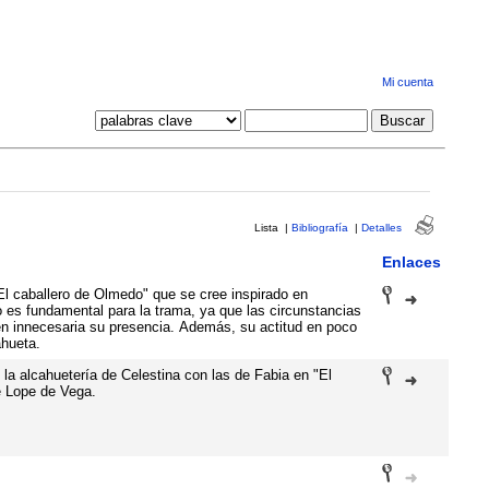
Mi cuenta
Lista
|
Bibliografía
|
Detalles
Enlaces
El caballero de Olmedo" que se cree inspirado en
o es fundamental para la trama, ya que las circunstancias
n innecesaria su presencia. Además, su actitud en poco
ahueta.
la alcahuetería de Celestina con las de Fabia en "El
e Lope de Vega.