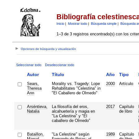
Bibliografía celestinesc
Inicio
|
Mostrar todo
|
Búsqueda simple
|
Búsqueda a
1–3 de 3 registros encontrado(s) con los crite
Opciones de búsqueda y visualización
Seleccionar todo
Deseleccionar todo
Autor
Título
Año
Tipo
Sears,
Morality vs. Tragedy: Lope
2000
Artículo
Theresa
Rehabilitates "Celestina" in
Ann
"El Caballero de Olmedo"
Arséntieva,
La filosofía del eros,
2017
Capítulo
Natalia
alcahuetería y magia en
de libro
"La Celestina" y "El
caballero de Olmedo"
Bataillon,
"La Celestine" según
1989
Capítulo
Marcel
Fernando de Rojas: el
de libro