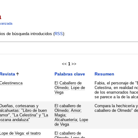
a
vanzada
rios de búsqueda introducidos (
RSS
):
<<
1
>>
Revista
Palabras clave
Resumen
Celestinesca
El Caballero de
Fabia, el personaje de "
Olmedo
;
Lope de
Celestina, en realidad n
Vega
de los enamorados hace
se parece a la de la alc
Dueñas, cortesanas y
El caballero de
Compara la hechicería y 
alcahuetas: "Libro de buen
Olmedo
;
Amor
;
caballero de Olmedo" d
amor", "La Celestina" y "La
Magia
;
lozana andaluza"
Alcahuetería
;
Lope
de Vega
Lope de Vega: el teatro
El caballero de
Olmedo
;
Lope de