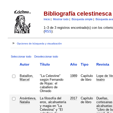
Bibliografía celestinesca
Inicio
|
Mostrar todo
|
Búsqueda simple
|
Búsqueda av
1–3 de 3 registros encontrado(s) con los criter
(
RSS
):
Opciones de búsqueda y visualización
Seleccionar todo
Deseleccionar todo
Autor
Título
Año
Tipo
Revista
Bataillon,
"La Celestine"
1989
Capítulo
Lope de Ve
Marcel
según Fernando
de libro
teatro
de Rojas: el
caballero de
Olmedo
Arséntieva,
La filosofía del
2017
Capítulo
Dueñas,
Natalia
eros, alcahuetería
de libro
cortesanas
y magia en "La
alcahuetas
Celestina" y "El
"Libro de b