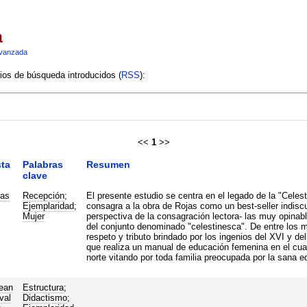
a
vanzada
rios de búsqueda introducidos (
RSS
):
<<
1
>>
ta
Palabras
Resumen
clave
ras
Recepción
;
El presente estudio se centra en el legado de la "Celes
Ejemplaridad
;
consagra a la obra de Rojas como un best-seller indiscu
Mujer
perspectiva de la consagración lectora- las muy opinab
del conjunto denominado "celestinesca". De entre los m
respeto y tributo brindado por los ingenios del XVI y de
que realiza un manual de educación femenina en el cual 
norte vitando por toda familia preocupada por la sana 
ean
Estructura
;
val
Didactismo
;