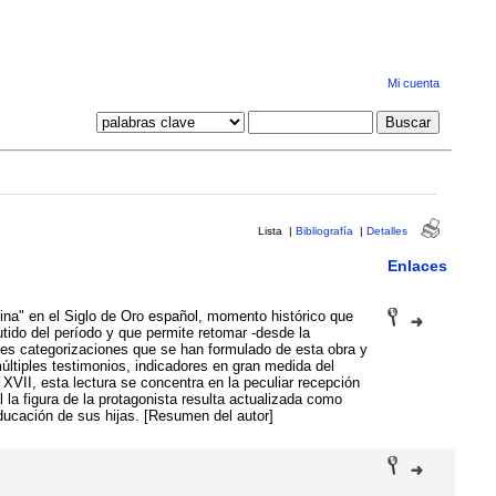
Mi cuenta
Lista
|
Bibliografía
|
Detalles
Enlaces
tina" en el Siglo de Oro español, momento histórico que
tido del período y que permite retomar -desde la
les categorizaciones que se han formulado de esta obra y
últiples testimonios, indicadores en gran medida del
l XVII, esta lectura se concentra en la peculiar recepción
la figura de la protagonista resulta actualizada como
educación de sus hijas. [Resumen del autor]