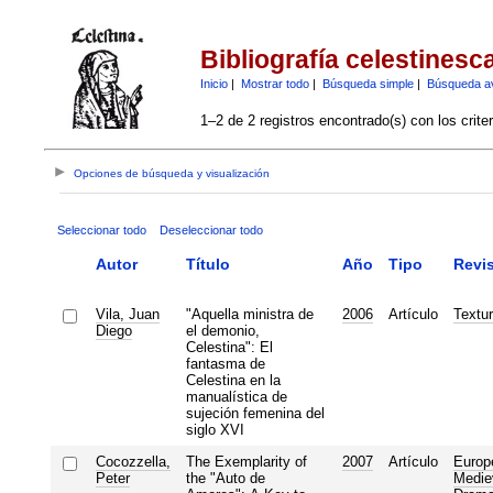
Bibliografía celestinesc
Inicio
|
Mostrar todo
|
Búsqueda simple
|
Búsqueda a
1–2 de 2 registros encontrado(s) con los crite
Opciones de búsqueda y visualización
Seleccionar todo
Deseleccionar todo
Autor
Título
Año
Tipo
Revis
Vila, Juan
"Aquella ministra de
2006
Artículo
Textu
Diego
el demonio,
Celestina": El
fantasma de
Celestina en la
manualística de
sujeción femenina del
siglo XVI
Cocozzella,
The Exemplarity of
2007
Artículo
Europ
Peter
the "Auto de
Medie