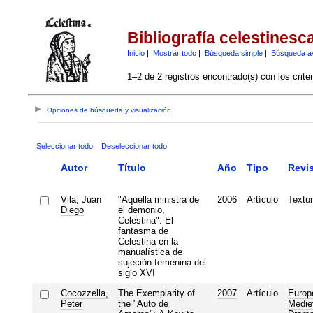
Bibliografía celestinesc
Inicio
|
Mostrar todo
|
Búsqueda simple
|
Búsqueda a
1–2 de 2 registros encontrado(s) con los crite
Opciones de búsqueda y visualización
Seleccionar todo
Deseleccionar todo
Autor
Título
Año
Tipo
Revis
Vila, Juan
"Aquella ministra de
2006
Artículo
Textu
Diego
el demonio,
Celestina": El
fantasma de
Celestina en la
manualística de
sujeción femenina del
siglo XVI
Cocozzella,
The Exemplarity of
2007
Artículo
Europ
Peter
the "Auto de
Medie