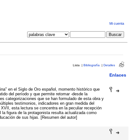
Mi cuenta
Lista
|
Bibliografía
|
Detalles
Enlaces
tina" en el Siglo de Oro español, momento histórico que
tido del período y que permite retomar -desde la
les categorizaciones que se han formulado de esta obra y
últiples testimonios, indicadores en gran medida del
l XVII, esta lectura se concentra en la peculiar recepción
la figura de la protagonista resulta actualizada como
educación de sus hijas. [Resumen del autor]