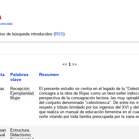
a
vanzada
rios de búsqueda introducidos (
RSS
):
<<
1
>>
ta
Palabras
Resumen
clave
ras
Recepción
;
El presente estudio se centra en el legado de la "Celes
Ejemplaridad
;
consagra a la obra de Rojas como un best-seller indiscu
Mujer
perspectiva de la consagración lectora- las muy opinab
del conjunto denominado "celestinesca". De entre los m
respeto y tributo brindado por los ingenios del XVI y de
que realiza un manual de educación femenina en el cual 
norte vitando por toda familia preocupada por la sana 
ean
Estructura
;
val
Didactismo
;