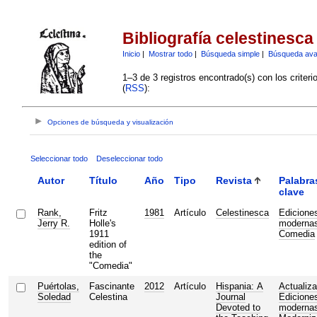
Bibliografía celestinesca
Inicio
|
Mostrar todo
|
Búsqueda simple
|
Búsqueda av
1–3 de 3 registros encontrado(s) con los criter
(
RSS
):
Opciones de búsqueda y visualización
Seleccionar todo
Deseleccionar todo
Autor
Título
Año
Tipo
Revista
Palabra
clave
Rank,
Fritz
1981
Artículo
Celestinesca
Edicione
Jerry R.
Holle's
moderna
1911
Comedia
edition of
the
"Comedia"
Puértolas,
Fascinante
2012
Artículo
Hispania: A
Actualiza
Soledad
Celestina
Journal
Edicione
Devoted to
moderna