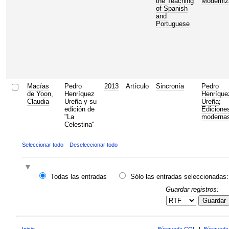
the Teaching
Moderniz
of Spanish
and
Portuguese
Macías
Pedro
2013
Artículo
Sincronía
Pedro
de Yoon,
Henríquez
Henríque
Claudia
Ureña y su
Ureña
;
edición de
Edicione
"La
moderna
Celestina"
Seleccionar todo
Deseleccionar todo
Todas las entradas
Sólo las entradas seleccionadas:
Guardar registros:
Guardar