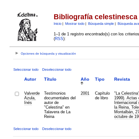
Bibliografía celestinesca
Inicio
|
Mostrar todo
|
Búsqueda simple
|
Búsqueda av
1–1 de 1 registro encontrado(s) con los criteri
(
RSS
):
Opciones de búsqueda y visualización
Seleccionar todo
Deseleccionar todo
Autor
Título
Año
Tipo
Revista
Valverde
Testimonios
2001
Capítulo
"La Celestina
Azula,
documentales del
de libro
1999). Actas 
Inés
autor de
Internacional
"Celestina" en
la Reina, Tol
Talavera de La
Montalbán, 27
Reina
octubre de 19
Seleccionar todo
Deseleccionar todo