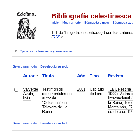
Bibliografía celestinesca
Inicio
|
Mostrar todo
|
Búsqueda simple
|
Búsqueda av
1–1 de 1 registro encontrado(s) con los criteri
(
RSS
):
Opciones de búsqueda y visualización
Seleccionar todo
Deseleccionar todo
Autor
Título
Año
Tipo
Revista
Valverde
Testimonios
2001
Capítulo
"La Celestina"
Azula,
documentales del
de libro
1999). Actas 
Inés
autor de
Internacional 
"Celestina" en
la Reina, Tole
Talavera de La
Montalbán, 27 
Reina
octubre de 19
Seleccionar todo
Deseleccionar todo